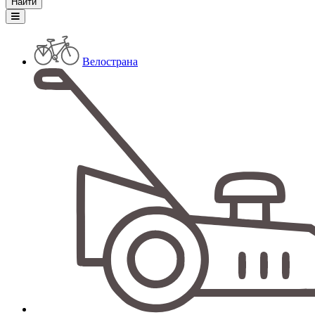
Велострана